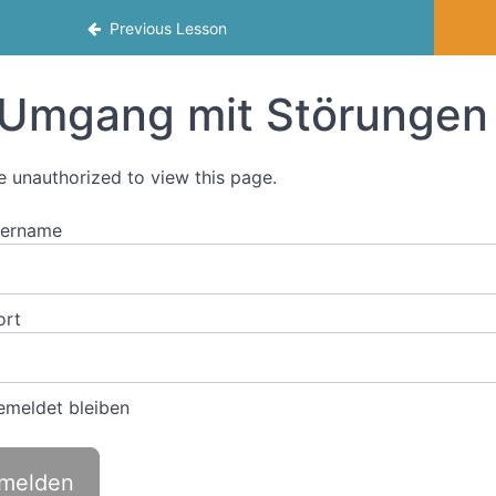
ltfreiheit bei der Arbeit umsetzen.
Previous Lesson
Umgang mit Störungen
e unauthorized to view this page.
zername
ort
meldet bleiben