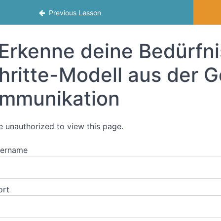
ltfreiheit bei der Arbeit umsetzen.
Previous Lesson
Erkenne deine Bedürfni
hritte-Modell aus der G
mmunikation
e unauthorized to view this page.
zername
ort