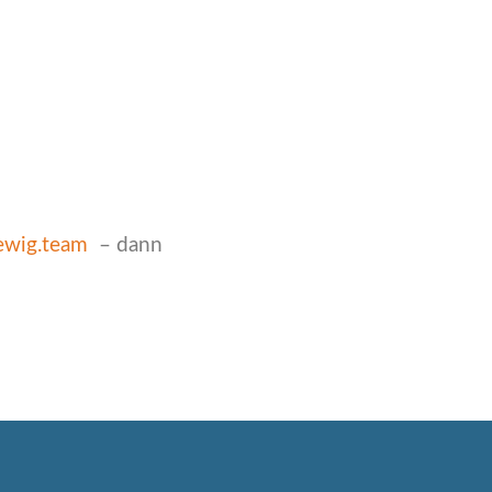
ewig.team
– dann