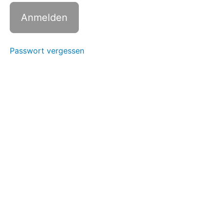
Übung 1:
Selbstfürsorge
im Alltag leben
Übung
Passwort vergessen
2: Wer
fragt,
führt
Übung
3:
Aktives
Zuhören
lernen
Übung
4: Ängste
überwinden
Übung 5:
Retrospektive
Zusammenfassend