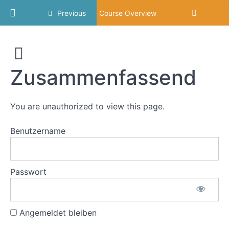
Umleitungen
Return to course: Souverän Verhandeln
Previous
Course Overview
Modul
4:
Souverän
Souveränität
Verhandeln
in
Zusammenfassend
Verhandlungen:
Fahrplan
und
Kosten
You are unauthorized to view this page.
Benutzername
Ziele
des
Moduls
Kurz
Passwort
zur
Erinnerung
Angemeldet bleiben
Erfolgreiches
Mindset