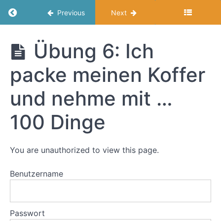
Bedürfnisse
Return to course: Souverän Verhandeln
Previous
Next
und Werte
Übung
3:
Souverän
Übung 6: Ich
Strategien-
Verhandeln
Check
(How?)
packe meinen Koffer
Übung
und nehme mit …
4:
Nein-
100 Dinge
sagen!
Übung 5:
Der Elevator-
Pitch - die
You are unauthorized to view this page.
eigene
Positionierung
auf den Punkt
Benutzername
bringen
(What?)
Passwort
Übung