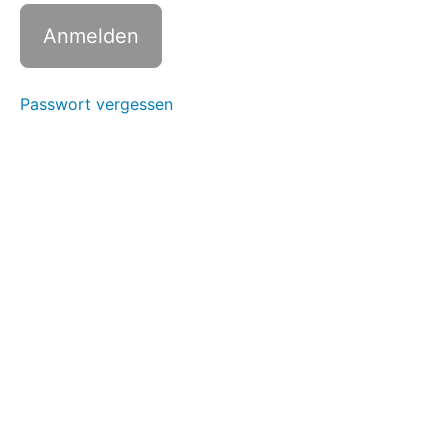
Übung 1:
Selbstfürsorge
im Alltag leben
Übung
Passwort vergessen
2: Wer
fragt,
führt
Übung
3:
Aktives
Zuhören
lernen
Übung
4: Ängste
überwinden
Übung 5:
Retrospektive
Zusammenfassend