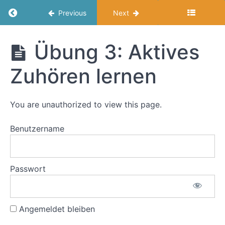
Umleitungen
Return to course: Souverän Verhandeln
Previous
Next
Modul
4:
Souverän
Übung 3: Aktives
Souveränität
Verhandeln
in
Zuhören lernen
Verhandlungen:
Fahrplan
und
Kosten
You are unauthorized to view this page.
Benutzername
Ziele
des
Moduls
Kurz
Passwort
zur
Erinnerung
Angemeldet bleiben
Erfolgreiches
Mindset