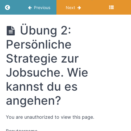
Return to course: Promotion – was dann?
Previous
Next
Promotion
Übung 2:
- was
dann?
Persönliche
Strategie zur
Modul
1:
Jobsuche. Wie
Verfeinere
dein
kannst du es
WHY!
angehen?
Überblick
Kurz vorab -
You are unauthorized to view this page.
Fachkräftemangel,
das Problem ist
real!​