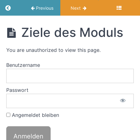
Return to course: Frauen in Führung
Previous
Next
Modul
1:
Frauen
Ziele des Moduls
in
Warum
Führung
ist
Führung
You are unauthorized to view this page.
wichtig?
Benutzername
Modul
2:
Warum
Passwort
tue
ich,
was
ich
Angemeldet bleiben
tue?
Ziele