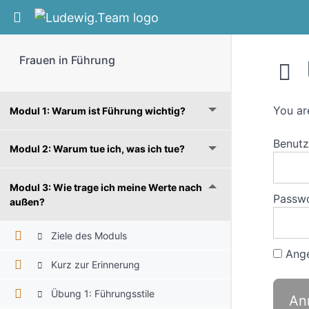
Return to course: Frauen in Führung
Frauen in Führung
You ar
Modul 1: Warum ist Führung wichtig?
Benut
Modul 2: Warum tue ich, was ich tue?
Modul 3: Wie trage ich meine Werte nach
Passw
außen?
Ziele des Moduls
Ange
Kurz zur Erinnerung
Übung 1: Führungsstile