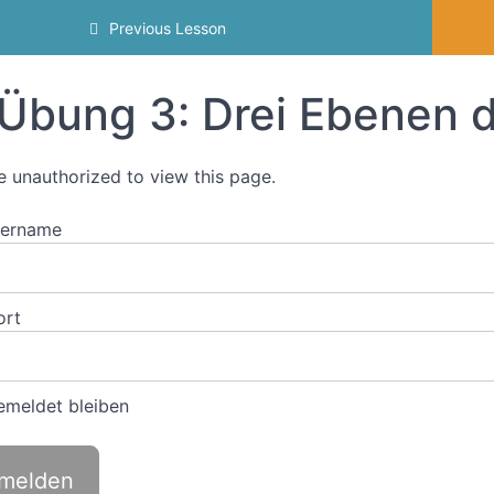
Previous Lesson
Übung 3: Drei Ebenen 
e unauthorized to view this page.
zername
ort
meldet bleiben