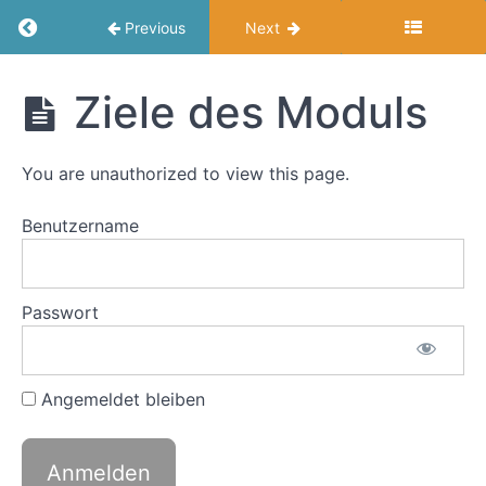
Return to course: Erfolgreich mit Netzwerken
Previous
Next
Erfolgreich
Ziele des Moduls
mit
Netzwerken
You are unauthorized to view this page.
Modul
Benutzername
1:
Worauf
soll
Passwort
ich
aufbauen?
Basics
guter
Angemeldet bleiben
Netzwerkarbeit
Ziele