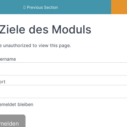
Previous Section
Ziele des Moduls
e unauthorized to view this page.
zername
ort
meldet bleiben