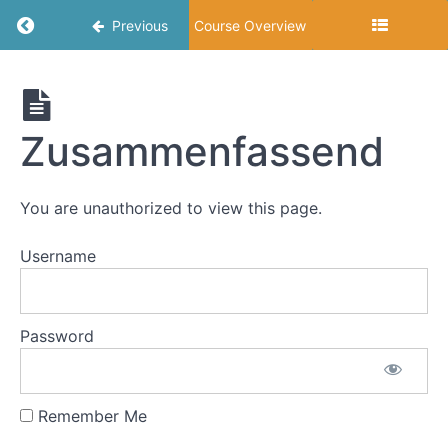
Umleitungen
Return to course: Souverän Verhandeln
Previous
Course Overview
Modul
4:
Souverän
Souveränität
Verhandeln
in
Zusammenfassend
Verhandlungen:
Fahrplan
und
Kosten
You are unauthorized to view this page.
Username
Ziele
des
Moduls
Kurz
Password
zur
Erinnerung
Remember Me
Erfolgreiches
Mindset