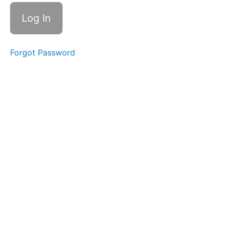
Übung 1:
Selbstfürsorge
im Alltag leben
Übung
Forgot Password
2: Wer
fragt,
führt
Übung
3:
Aktives
Zuhören
lernen
Übung
4: Ängste
überwinden
Übung 5:
Retrospektive
Zusammenfassend