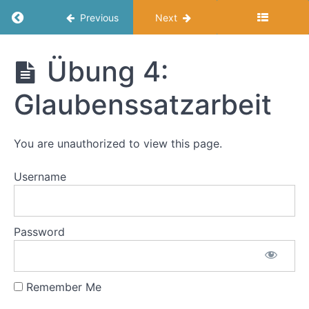
3:
Return to course: Souverän Verhandeln
Previous
Next
Stolperfallen
und
Verhandlungstaktiken:
Souverän
Übung 4:
Baustellen
Verhandeln
und
Glaubenssatzarbeit
Umleitungen
Ziele
You are unauthorized to view this page.
des
Moduls
Username
Kurz
zur
Erinnerung
Password
Verhandlungstechniken
Übung
1:
Remember Me
Zahlen
für dich