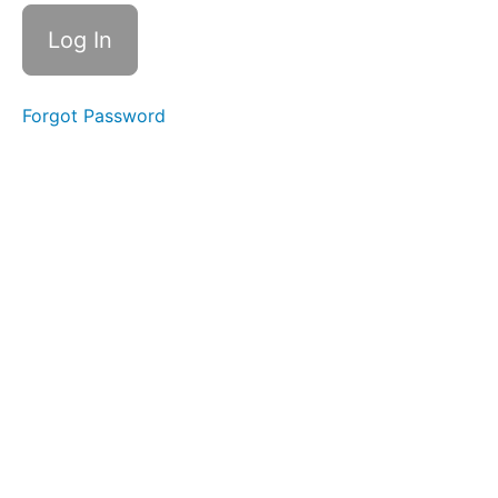
arbeiten
lassen
Übung 2:
Einwandbehandlung
Forgot Password
Übung 3: Unfaire
Verhandlungstaktiken
Übung 4:
Glaubenssatzarbeit
Zusammenfassend
Modul
4:
Souveränität
in
Verhandlungen:
Fahrplan
und
Kosten