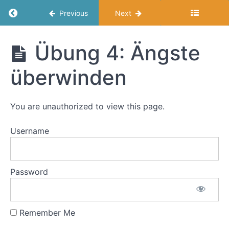
Umleitungen
Return to course: Souverän Verhandeln
Previous
Next
Modul
4:
Souverän
Übung 4: Ängste
Souveränität
Verhandeln
in
überwinden
Verhandlungen:
Fahrplan
und
Kosten
You are unauthorized to view this page.
Username
Ziele
des
Moduls
Kurz
Password
zur
Erinnerung
Remember Me
Erfolgreiches
Mindset