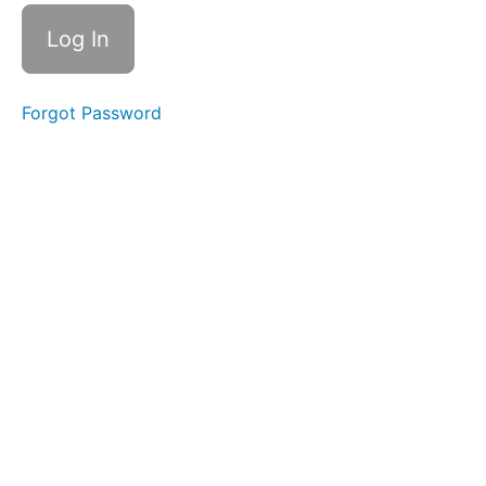
Übung 1:
Selbstfürsorge
im Alltag leben
Übung
Forgot Password
2: Wer
fragt,
führt
Übung
3:
Aktives
Zuhören
lernen
Übung
4: Ängste
überwinden
Übung 5:
Retrospektive
Zusammenfassend