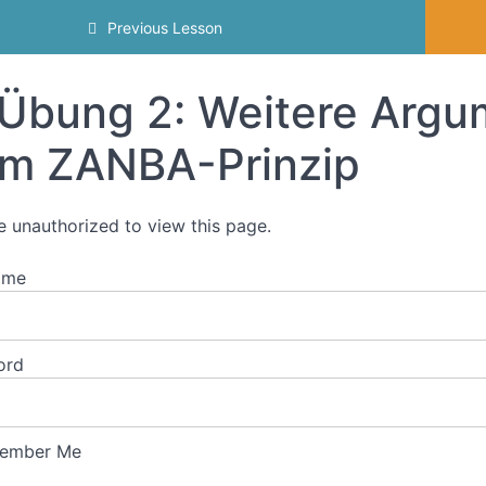
Previous Lesson
Übung 2: Weitere Argum
m ZANBA-Prinzip
e unauthorized to view this page.
ame
ord
ember Me