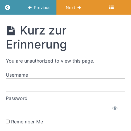
und
Return to course: Souverän Verhandeln
Ticket
Previous
Next
lösen
Souverän
Kurz zur
Modul
Verhandeln
2:
Erinnerung
Methoden
zur
Vorbereitung
für
You are unauthorized to view this page.
Verhandlungen:
Verkehrsmittel
Username
und
Streckenoptionen
Password
Ziele
des
Moduls
Remember Me
Kurz
zur