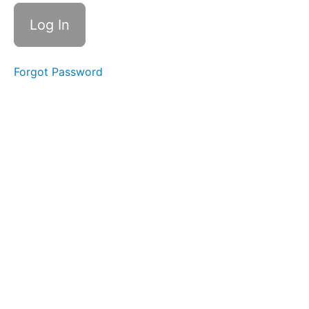
Erinnerung
Verhandeln
in 10
Schritten -
ein
Forgot Password
Wegweiser
Verschaffe
dir einen
Überblick
Die 5
Prinzipien
des
Harvard
Konzepts
Übung
1:
Anwendung
der
Prinzipien
des
Harvard