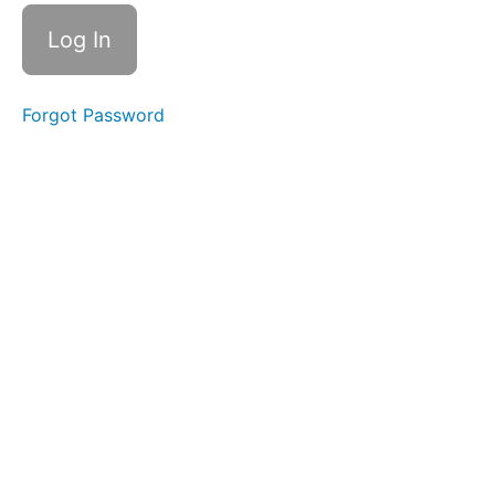
1:
Kanban-
Board
nutzen
Übung
2:
Forgot Password
Priorisiere
mit der
Eisenhower-
Matrix
Was
brauchst
du
konkret
als „Frau
in
Führung“?
Jetzt
bist
du ein
letztes
Mal
dran!