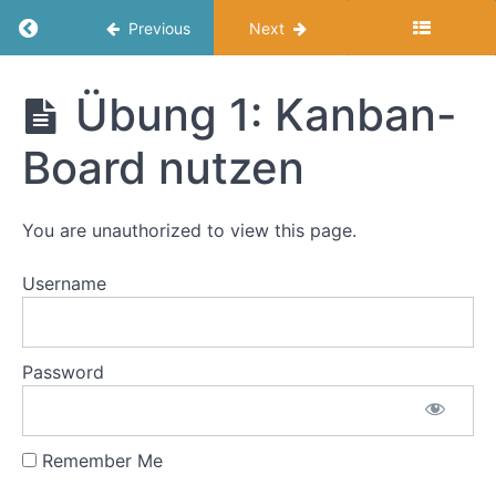
Return to course: Frauen in Führung
Previous
Next
Modul
4:
Frauen
Übung 1: Kanban-
Was
in
mache
Führung
Board nutzen
ich
konkret
mit
meinen
You are unauthorized to view this page.
Mitarbeiter*innen?
Username
Ziele
des
Moduls
Password
Zum
Einstieg
Remember Me
Übung